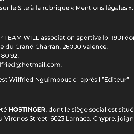
ur le Site à la rubrique « Mentions légales ».
ar TEAM WILL association sportive loi 1901 do
nue du Grand Charran, 26000 Valence.
 80 92.
fried@hotmail.com
.
n est Wilfried Nguimbous
ci-après l'”Editeur”.
été
HOSTINGER
, dont le siège social est si
ironos Street, 6023 Larnaca, Chypre, joignabl